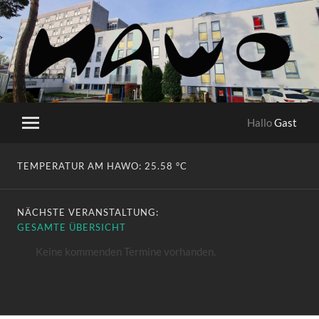
HaWo
Hallo
Gast
Mobile-
Menü
ein-/ausblenden
TEMPERATUR AM HAWO:
25.58 °C
NÄCHSTE VERANSTALTUNG:
GESAMTE ÜBERSICHT
Keine kommenden Termine vorhanden.