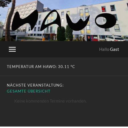
HaWo
Hallo
Gast
Mobile-
Menü
ein-/ausblenden
TEMPERATUR AM HAWO:
30.11 °C
NÄCHSTE VERANSTALTUNG:
GESAMTE ÜBERSICHT
Keine kommenden Termine vorhanden.