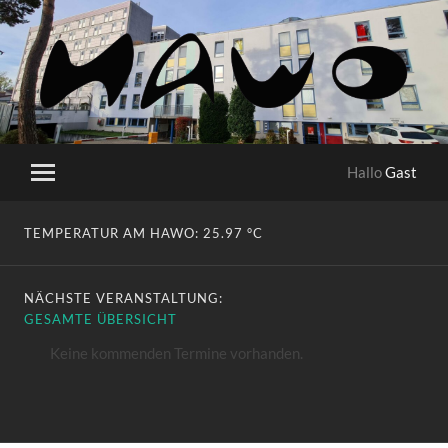
HaWo
Hallo
Gast
Mobile-
Menü
ein-/ausblenden
TEMPERATUR AM HAWO:
25.97 °C
NÄCHSTE VERANSTALTUNG:
GESAMTE ÜBERSICHT
Keine kommenden Termine vorhanden.