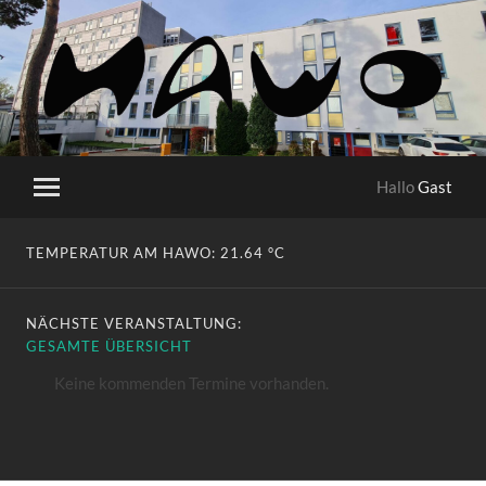
HaWo
Hallo
Gast
Mobile-
Menü
ein-/ausblenden
TEMPERATUR AM HAWO:
21.64 °C
NÄCHSTE VERANSTALTUNG:
GESAMTE ÜBERSICHT
Keine kommenden Termine vorhanden.